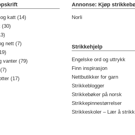
pskrift
Annonse: Kjøp strikkeb
 og katt (14)
Norli
t (30)
13)
g nett (7)
Strikkehjelp
19)
Engelske ord og uttrykk
g vanter (79)
Finn inspirasjon
(7)
Nettbutikker for garn
tter (17)
Strikkeblogger
Strikkebøker på norsk
Strikkepinnestørrelser
Strikkeskoler – Lær å strikk