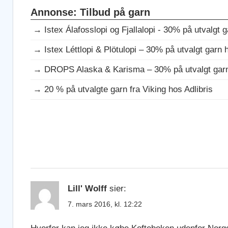
Annonse: Tilbud på garn
→
Istex Álafosslopi og Fjallalopi - 30% på utvalgt g
→
Istex Léttlopi & Plötulopi – 30% på utvalgt garn h
→
DROPS Alaska & Karisma – 30% på utvalgt garn 
→
20 % på utvalgte garn fra Viking hos Adlibris
ANNONSE:
STRIKKEBØKER
Lill' Wolff
sier:
7. mars 2016, kl. 12:22