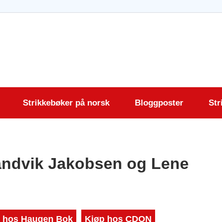
krift.com
Strikkebøker på norsk
Bloggposter
Str
andvik Jakobsen og Lene
 hos Haugen Bok
Kjøp hos CDON