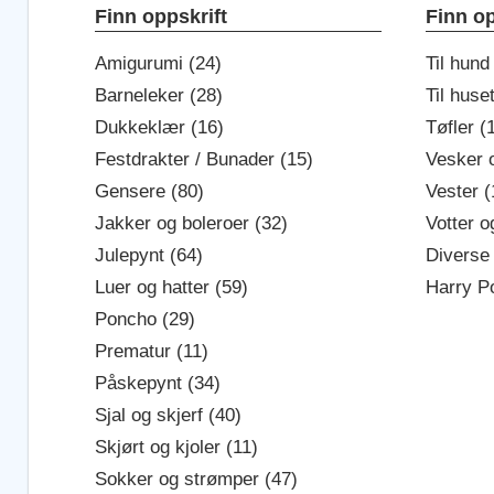
Finn oppskrift
Finn op
Amigurumi (24)
Til hund
Barneleker (28)
Til huse
Dukkeklær (16)
Tøfler (
Festdrakter / Bunader (15)
Vesker o
Gensere (80)
Vester (
Jakker og boleroer (32)
Votter o
Julepynt (64)
Diverse 
Luer og hatter (59)
Harry Po
Poncho (29)
Prematur (11)
Påskepynt (34)
Sjal og skjerf (40)
Skjørt og kjoler (11)
Sokker og strømper (47)