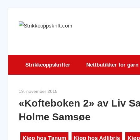
Skip
to
Strikkeopps
content
Strikkeoppskrifter
Nettbutikker for garn
19. november 2015
Strikkeoppskrift.com
«Kofteboken 2» av Liv S
Holme Samsøe
Kjøp hos Tanum
Kjøp hos Adlibris
Kjøp