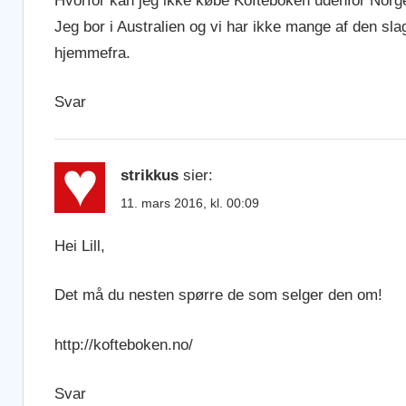
Hvorfor kan jeg ikke købe Kofteboken udenfor Norg
Jeg bor i Australien og vi har ikke mange af den sla
hjemmefra.
Svar
strikkus
sier:
11. mars 2016, kl. 00:09
Hei Lill,
Det må du nesten spørre de som selger den om!
http://kofteboken.no/
Svar