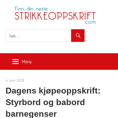
Skip
S
to
content
Meny
4. juni 2019
Strikkeoppskrift.com
Dagens kjøpeoppskrift:
Styrbord og babord
barnegenser