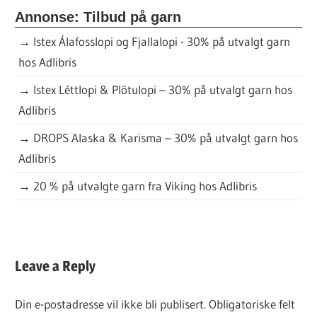
Annonse: Tilbud på garn
→
Istex Álafosslopi og Fjallalopi - 30% på utvalgt garn
hos Adlibris
→
Istex Léttlopi & Plötulopi – 30% på utvalgt garn hos
Adlibris
→
DROPS Alaska & Karisma – 30% på utvalgt garn hos
Adlibris
→
20 % på utvalgte garn fra Viking hos Adlibris
DAGENS
Leave a Reply
KJØPEOPPSKRIFT
Din e-postadresse vil ikke bli publisert.
Obligatoriske felt