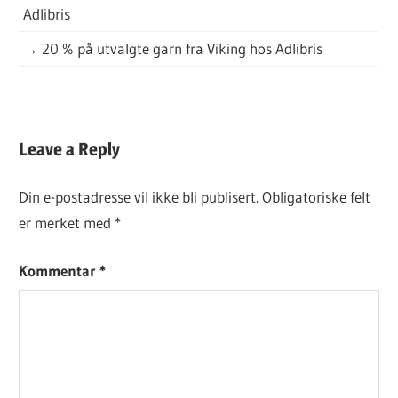
Adlibris
→
20 % på utvalgte garn fra Viking hos Adlibris
DAGENS
Leave a Reply
KJØPEOPPSKRIFT
Din e-postadresse vil ikke bli publisert.
Obligatoriske felt
er merket med
*
Kommentar
*