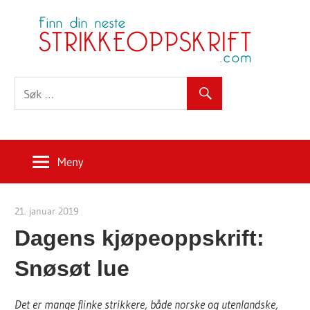
Skip
S
to
content
Meny
21. januar 2019
Strikkeoppskrift.com
Dagens kjøpeoppskrift:
Snøsøt lue
Det er mange flinke strikkere, både norske og utenlandske,