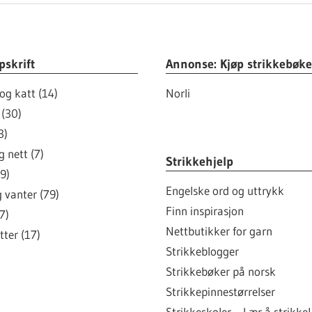
pskrift
Annonse: Kjøp strikkebøke
og katt (14)
Norli
 (30)
3)
 nett (7)
Strikkehjelp
9)
Engelske ord og uttrykk
g vanter (79)
Finn inspirasjon
7)
Nettbutikker for garn
tter (17)
Strikkeblogger
Strikkebøker på norsk
Strikkepinnestørrelser
Strikkeskoler – Lær å strikke!