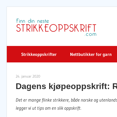
Skip
to
S
content
Strikkeoppskrifter
Nettbutikker for garn
24. januar 2020
Strikkeoppskrift.com
Dagens kjøpeoppskrift: R
Det er mange flinke strikkere, både norske og utenlandsk
legger vi ut tips om en slik oppskrift.