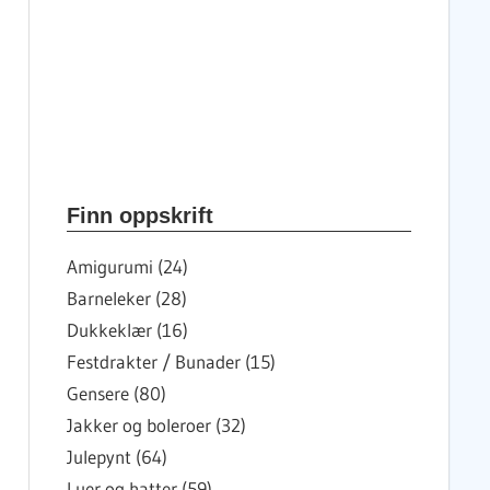
Finn oppskrift
Amigurumi (24)
Barneleker (28)
Dukkeklær (16)
Festdrakter / Bunader (15)
Gensere (80)
Jakker og boleroer (32)
Julepynt (64)
Luer og hatter (59)