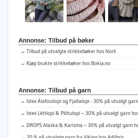
Annonse: Tilbud på bøker
→
Tilbud på utvalgte strikkebøker hos Norli
→
Kjøp brukte strikkebøker hos Bokia.no
Annonse: Tilbud på garn
→
Istex Álafosslopi og Fjallalopi - 30% på utvalgt garn
→
Istex Léttlopi & Plötulopi – 30% på utvalgt garn hos
→
DROPS Alaska & Karisma – 30% på utvalgt garn ho
→
20 % på utvalgte garn fra Viking hos Adlibris