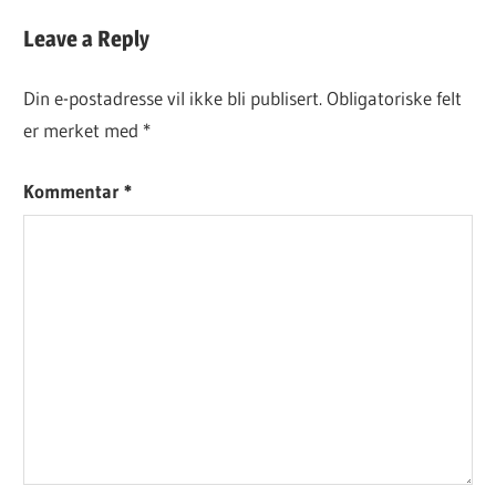
DAGENS
Leave a Reply
KJØPEOPPSKRIFT
Din e-postadresse vil ikke bli publisert.
Obligatoriske felt
er merket med
*
Kommentar
*