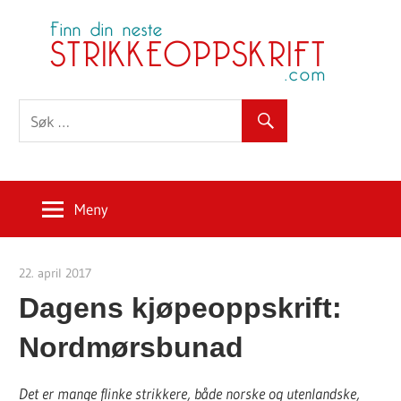
Skip
S
to
content
Meny
22. april 2017
Strikkeoppskrift.com
Dagens kjøpeoppskrift:
Nordmørsbunad
Det er mange flinke strikkere, både norske og utenlandske,