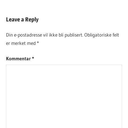
DAGENS
Leave a Reply
KJØPEOPPSKRIFT
Din e-postadresse vil ikke bli publisert.
Obligatoriske felt
er merket med
*
Kommentar
*