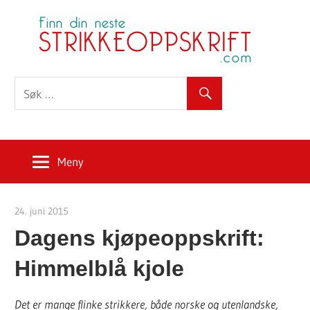
Skip
S
to
content
Meny
24. juni 2015
Strikkeoppskrift.com
Dagens kjøpeoppskrift:
Himmelblå kjole
Det er mange flinke strikkere, både norske og utenlandske,