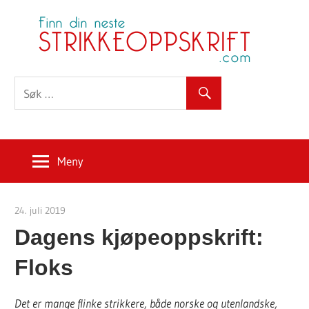
Skip
S
to
content
Meny
24. juli 2019
Strikkeoppskrift.com
Dagens kjøpeoppskrift:
Floks
Det er mange flinke strikkere, både norske og utenlandske,