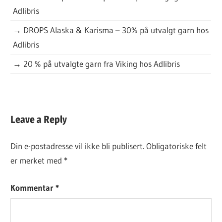
Adlibris
→
DROPS Alaska & Karisma – 30% på utvalgt garn hos
Adlibris
→
20 % på utvalgte garn fra Viking hos Adlibris
DAGENS
Leave a Reply
KJØPEOPPSKRIFT
Din e-postadresse vil ikke bli publisert.
Obligatoriske felt
er merket med
*
Kommentar
*