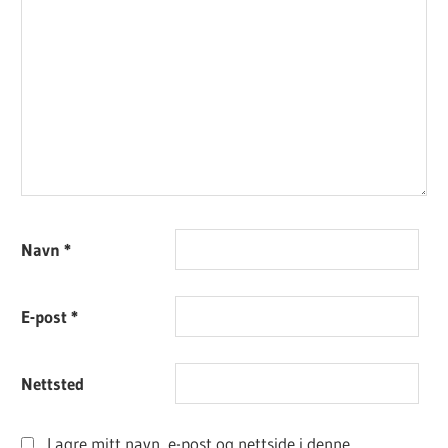
Navn
*
E-post
*
Nettsted
Lagre mitt navn, e-post og nettside i denne