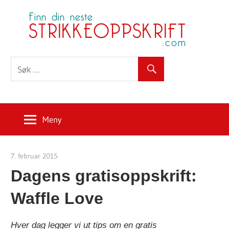
Skip
S
to
content
Meny
7. februar 2015
Strikkeoppskrift.com
Dagens gratisoppskrift:
Waffle Love
Hver dag legger vi ut tips om en gratis