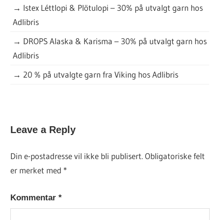
→
Istex Léttlopi & Plötulopi – 30% på utvalgt garn hos
Adlibris
→
DROPS Alaska & Karisma – 30% på utvalgt garn hos
Adlibris
→
20 % på utvalgte garn fra Viking hos Adlibris
DAGENS
Leave a Reply
GRATISOPPSKRIFT
Din e-postadresse vil ikke bli publisert.
Obligatoriske felt
er merket med
*
Kommentar
*