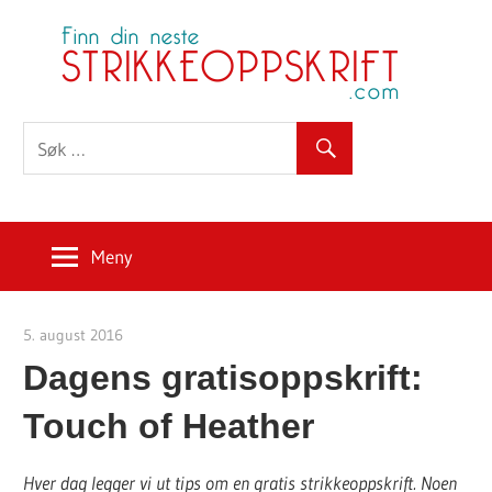
Skip
S
to
content
Meny
5. august 2016
Strikkeoppskrift.com
Dagens gratisoppskrift:
Touch of Heather
Hver dag legger vi ut tips om en gratis strikkeoppskrift. Noen