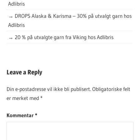
Adlibris
→
DROPS Alaska & Karisma – 30% på utvalgt garn hos
Adlibris
→
20 % på utvalgte garn fra Viking hos Adlibris
DAGENS
Leave a Reply
GRATISOPPSKRIFT
Din e-postadresse vil ikke bli publisert.
Obligatoriske felt
er merket med
*
Kommentar
*