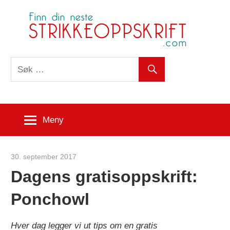
Skip
S
to
content
Meny
30. september 2017
Strikkeoppskrift.com
Dagens gratisoppskrift:
Ponchowl
Hver dag legger vi ut tips om en gratis