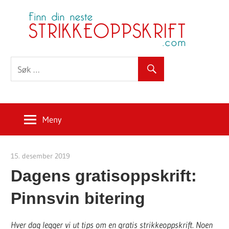
Skip
S
to
content
Meny
15. desember 2019
Strikkeoppskrift.com
Dagens gratisoppskrift:
Pinnsvin bitering
Hver dag legger vi ut tips om en gratis strikkeoppskrift. Noen