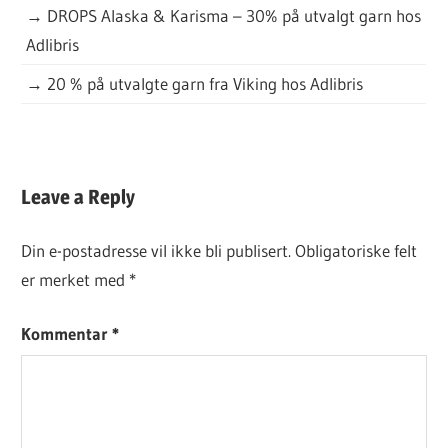
→
DROPS Alaska & Karisma – 30% på utvalgt garn hos
Adlibris
→
20 % på utvalgte garn fra Viking hos Adlibris
DAGENS
Leave a Reply
GRATISOPPSKRIFT
Din e-postadresse vil ikke bli publisert.
Obligatoriske felt
er merket med
*
Kommentar
*