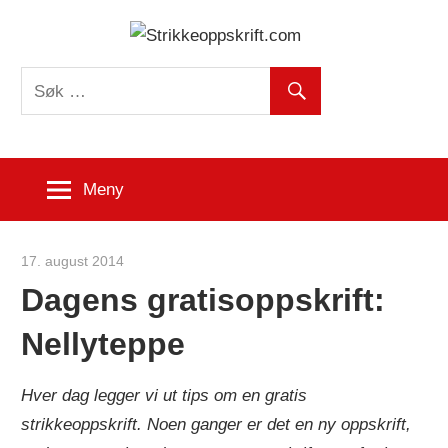
Skip
Strikk
to
content
Meny
17. august 2014
Strikkeoppskrift.com
Dagens gratisoppskrift:
Nellyteppe
Hver dag legger vi ut tips om en gratis
strikkeoppskrift. Noen ganger er det en ny oppskrift,