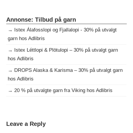
Annonse: Tilbud på garn
→
Istex Álafosslopi og Fjallalopi - 30% på utvalgt
garn hos Adlibris
→
Istex Léttlopi & Plötulopi – 30% på utvalgt garn
hos Adlibris
→
DROPS Alaska & Karisma – 30% på utvalgt garn
hos Adlibris
→
20 % på utvalgte garn fra Viking hos Adlibris
DAGENS
Leave a Reply
GRATISOPPSKRIFT