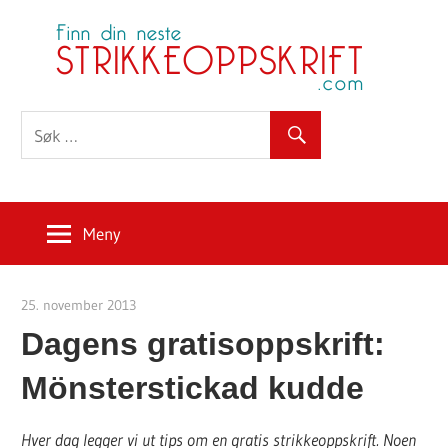
Skip
S
to
content
Meny
25. november 2013
Strikkeoppskrift.com
Dagens gratisoppskrift:
Mönsterstickad kudde
Hver dag legger vi ut tips om en gratis strikkeoppskrift. Noen