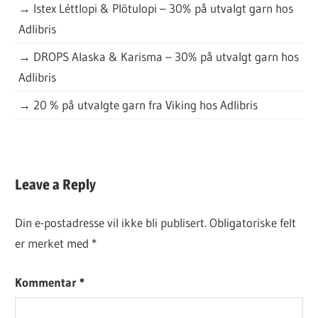
→
Istex Léttlopi & Plötulopi – 30% på utvalgt garn hos
Adlibris
→
DROPS Alaska & Karisma – 30% på utvalgt garn hos
Adlibris
→
20 % på utvalgte garn fra Viking hos Adlibris
DAGENS
Leave a Reply
GRATISOPPSKRIFT
Din e-postadresse vil ikke bli publisert.
Obligatoriske felt
er merket med
*
Kommentar
*