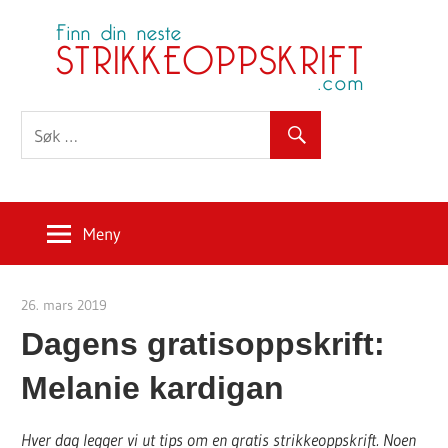
Skip
S
to
content
Meny
26. mars 2019
Strikkeoppskrift.com
Dagens gratisoppskrift:
Melanie kardigan
Hver dag legger vi ut tips om en gratis strikkeoppskrift. Noen