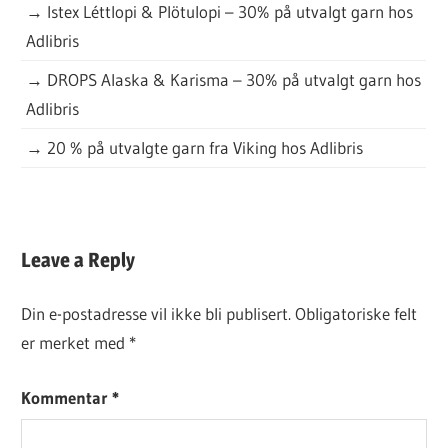
→
Istex Léttlopi & Plötulopi – 30% på utvalgt garn hos
Adlibris
→
DROPS Alaska & Karisma – 30% på utvalgt garn hos
Adlibris
→
20 % på utvalgte garn fra Viking hos Adlibris
DAGENS
Leave a Reply
GRATISOPPSKRIFT
Din e-postadresse vil ikke bli publisert.
Obligatoriske felt
er merket med
*
Kommentar
*