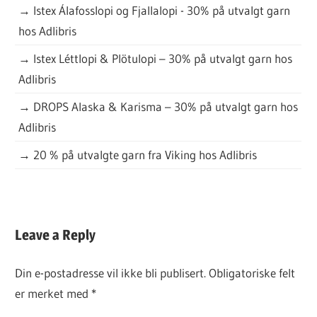
→
Istex Álafosslopi og Fjallalopi - 30% på utvalgt garn
hos Adlibris
→
Istex Léttlopi & Plötulopi – 30% på utvalgt garn hos
Adlibris
→
DROPS Alaska & Karisma – 30% på utvalgt garn hos
Adlibris
→
20 % på utvalgte garn fra Viking hos Adlibris
DAGENS
Leave a Reply
GRATISOPPSKRIFT
Din e-postadresse vil ikke bli publisert.
Obligatoriske felt
er merket med
*