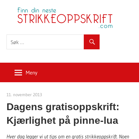
Skip
S
to
content
Meny
11. november 2013
Strikkeoppskrift.com
Dagens gratisoppskrift:
Kjærlighet på pinne-lua
Hver dag legger vi ut tips om en gratis strikkeoppskrift. Noen