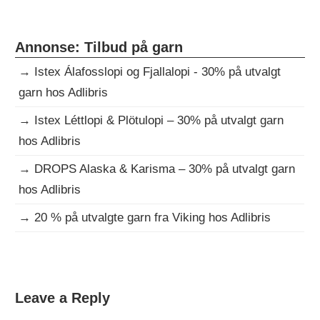
Annonse: Tilbud på garn
→
Istex Álafosslopi og Fjallalopi - 30% på utvalgt
garn hos Adlibris
→
Istex Léttlopi & Plötulopi – 30% på utvalgt garn
hos Adlibris
→
DROPS Alaska & Karisma – 30% på utvalgt garn
hos Adlibris
→
20 % på utvalgte garn fra Viking hos Adlibris
KJOLE
DAGENS
Leave a Reply
GRATISOPPSKRIFT