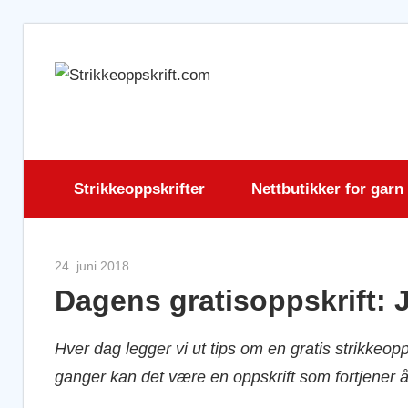
Skip
to
Strikkeopps
content
Strikkeoppskrifter
Nettbutikker for garn
24. juni 2018
Strikkeoppskrift.com
Dagens gratisoppskrift: 
Hver dag legger vi ut tips om en gratis strikkeop
ganger kan det være en oppskrift som fortjener å 