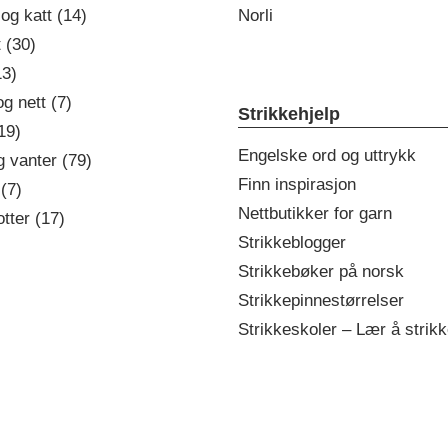
 og katt (14)
Norli
t (30)
13)
g nett (7)
Strikkehjelp
19)
Engelske ord og uttrykk
g vanter (79)
Finn inspirasjon
(7)
Nettbutikker for garn
tter (17)
Strikkeblogger
Strikkebøker på norsk
Strikkepinnestørrelser
Strikkeskoler – Lær å strikk