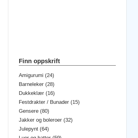
Finn oppskrift
Amigurumi (24)
Barneleker (28)
Dukkeklær (16)
Festdrakter / Bunader (15)
Gensere (80)
Jakker og boleroer (32)
Julepynt (64)
Luer og hatter (59)