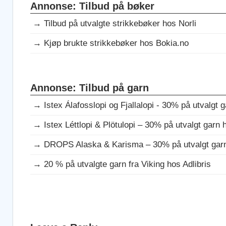
Annonse: Tilbud på bøker
→
Tilbud på utvalgte strikkebøker hos Norli
→
Kjøp brukte strikkebøker hos Bokia.no
Annonse: Tilbud på garn
→
Istex Álafosslopi og Fjallalopi - 30% på utvalgt g
→
Istex Léttlopi & Plötulopi – 30% på utvalgt garn h
→
DROPS Alaska & Karisma – 30% på utvalgt garn 
→
20 % på utvalgte garn fra Viking hos Adlibris
DAGENS
GRATISOPPSKRIFT