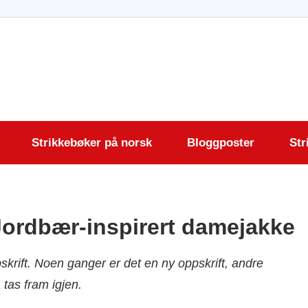
krift.com
Strikkebøker på norsk
Bloggposter
Str
Jordbær-inspirert damejakke
pskrift. Noen ganger er det en ny oppskrift, andre
tas fram igjen.