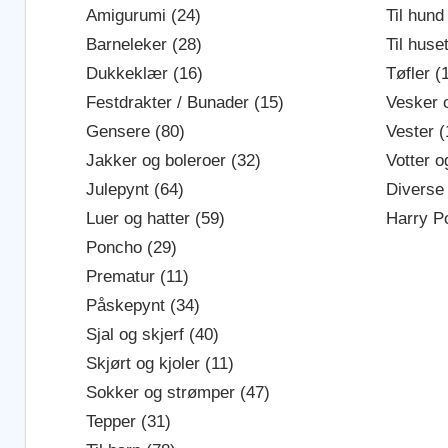
Amigurumi (24)
Til hund
Barneleker (28)
Til huse
Dukkeklær (16)
Tøfler (
Festdrakter / Bunader (15)
Vesker o
Gensere (80)
Vester (
Jakker og boleroer (32)
Votter o
Julepynt (64)
Diverse 
Luer og hatter (59)
Harry Po
Poncho (29)
Prematur (11)
Påskepynt (34)
Sjal og skjerf (40)
Skjørt og kjoler (11)
Sokker og strømper (47)
Tepper (31)