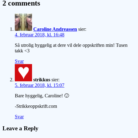
gratisoppskrift
2 comments
Caroline Andreassen
sier:
4. februar 2018, kl. 16:48
Så utrolig hyggelig at dere vil dele oppskriften min! Tusen
takk <3
Svar
strikkus
sier:
5. februar 2018, kl. 15:07
Bare hyggelig, Caroline! 🙂
-Strikkeoppskrift.com
Svar
Leave a Reply