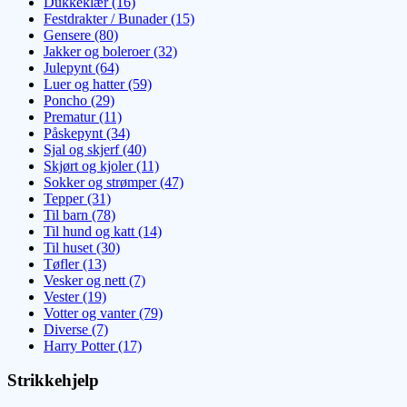
Dukkeklær (16)
Festdrakter / Bunader (15)
Gensere (80)
Jakker og boleroer (32)
Julepynt (64)
Luer og hatter (59)
Poncho (29)
Prematur (11)
Påskepynt (34)
Sjal og skjerf (40)
Skjørt og kjoler (11)
Sokker og strømper (47)
Tepper (31)
Til barn (78)
Til hund og katt (14)
Til huset (30)
Tøfler (13)
Vesker og nett (7)
Vester (19)
Votter og vanter (79)
Diverse (7)
Harry Potter (17)
Strikkehjelp