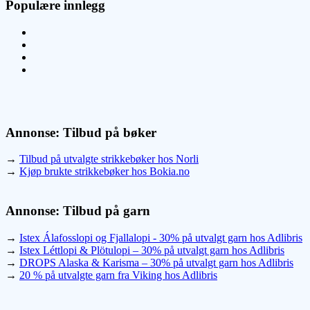
Populære innlegg
Annonse: Tilbud på bøker
→
Tilbud på utvalgte strikkebøker hos Norli
→
Kjøp brukte strikkebøker hos Bokia.no
Annonse: Tilbud på garn
→
Istex Álafosslopi og Fjallalopi - 30% på utvalgt garn hos Adlibris
→
Istex Léttlopi & Plötulopi – 30% på utvalgt garn hos Adlibris
→
DROPS Alaska & Karisma – 30% på utvalgt garn hos Adlibris
→
20 % på utvalgte garn fra Viking hos Adlibris
Dagens