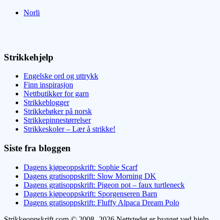
Norli
Strikkehjelp
Engelske ord og uttrykk
Finn inspirasjon
Nettbutikker for garn
Strikkeblogger
Strikkebøker på norsk
Strikkepinnestørrelser
Strikkeskoler – Lær å strikke!
Siste fra bloggen
Dagens kjøpeoppskrift: Sophie Scarf
Dagens gratisoppskrift: Slow Morning DK
Dagens gratisoppskrift: Pigeon pot – faux turtleneck
Dagens kjøpeoppskrift: Sporgenseren Barn
Dagens gratisoppskrift: Fluffy Alpaca Dream Polo
Strikkeoppskrift.com © 2008- 2026 Nettstedet er bygget ved hjelp