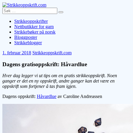
Skip
to
Search
Search
Strikkeoppskrift.com
content
for:
Strikkeoppskrifter
Nettbutikker for garn
Strikkebøker på norsk
Bloggposter
Strikkeblogger
1. februar 2018
Strikkeoppskrift.com
Dagens gratisoppskrift: Håvardlue
Hver dag legger vi ut tips om en gratis strikkeoppskrift. Noen
ganger er det en ny oppskrift, andre ganger kan det være en
oppskrift som fortjener å tas fram igjen.
Dagens oppskrift:
Håvardlue
av Caroline Andreassen