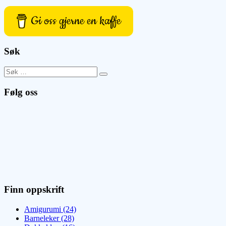
Gi oss gjerne en kaffe
Søk
Search
Search
for:
Følg oss
Finn oppskrift
Amigurumi (24)
Barneleker (28)