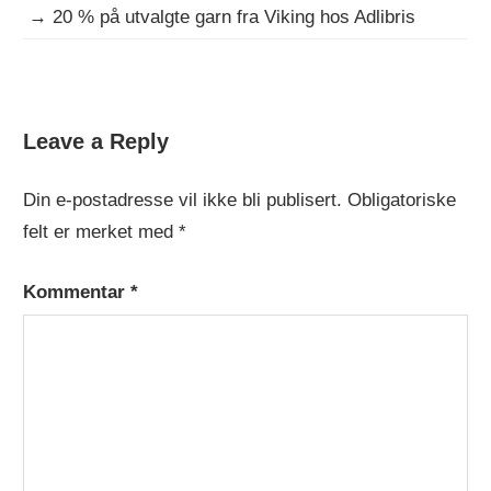
→
20 % på utvalgte garn fra Viking hos Adlibris
DAGENS
Leave a Reply
GRATISOPPSKRIFT
Din e-postadresse vil ikke bli publisert.
Obligatoriske
felt er merket med
*
Kommentar
*