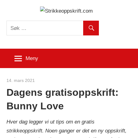
Skip
Strikk
to
content
Meny
14. mars 2021
Strikkeoppskrift.com
Dagens gratisoppskrift:
Bunny Love
Hver dag legger vi ut tips om en gratis
strikkeoppskrift. Noen ganger er det en ny oppskrift,