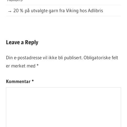
→
20 % på utvalgte garn fra Viking hos Adlibris
DAGENS
Leave a Reply
GRATISOPPSKRIFT
Din e-postadresse vil ikke bli publisert.
Obligatoriske felt
er merket med
*
Kommentar
*