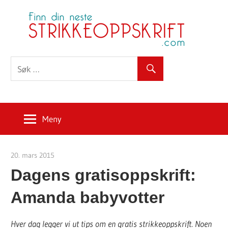
Skip
S
to
content
Meny
20. mars 2015
Strikkeoppskrift.com
Dagens gratisoppskrift:
Amanda babyvotter
Hver dag legger vi ut tips om en gratis strikkeoppskrift. Noen